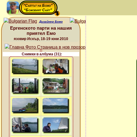
“Сайтът на Божо”
“Божовият Сайт”
Дизайнер Божо
Ергенското парти на нашия
приятел Емо
язовир Искър, 18-19 юни 2010
Снимки в албума (31):