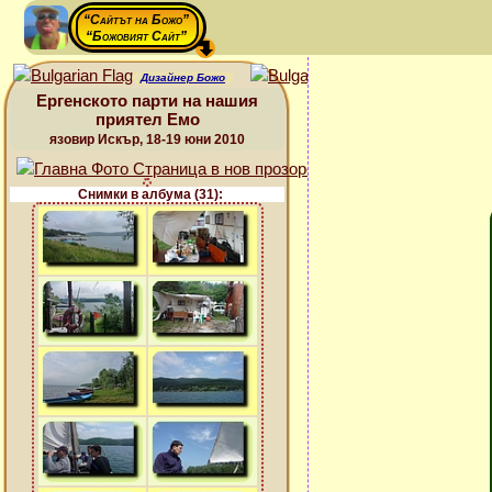
“Сайтът на Божо”
“Божовият Сайт”
Дизайнер Божо
Ергенското парти на нашия
приятел Емо
язовир Искър, 18-19 юни 2010
Снимки в албума (31):