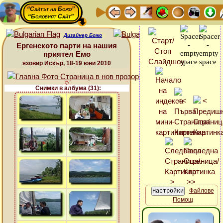
“Сайтът на Божо”
“Божовият Сайт”
Дизайнер Божо
Ергенското парти на нашия
приятел Емо
язовир Искър, 18-19 юни 2010
Снимки в албума (31):
Файлове
Помощ