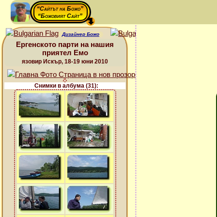
“Сайтът на Божо”
“Божовият Сайт”
Дизайнер Божо
Ергенското парти на нашия
приятел Емо
язовир Искър, 18-19 юни 2010
Снимки в албума (31):