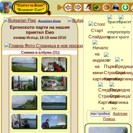
“Сайтът на Божо”
“Божовият Сайт”
Дизайнер Божо
Ергенското парти на нашия
приятел Емо
язовир Искър, 18-19 юни 2010
Снимки в албума (31):
Файлове
Помощ