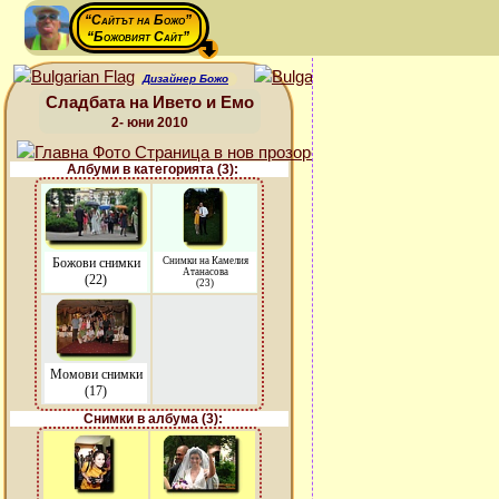
“Сайтът на Божо”
“Божовият Сайт”
Дизайнер Божо
Сладбата на Ивето и Емо
2- юни 2010
Албуми в категорията (3):
Божови снимки
Снимки на Камелия
Атанасова
(22)
(23)
Момови снимки
(17)
Снимки в албума (3):