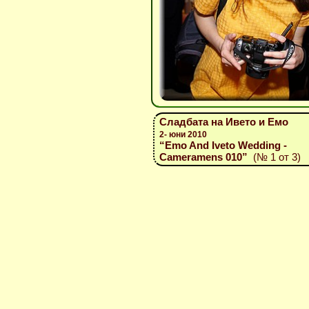
Сладбата на Ивето и Емо
2- юни 2010
“Emo And Iveto Wedding -
Cameramens 010”
(№ 1 от 3)