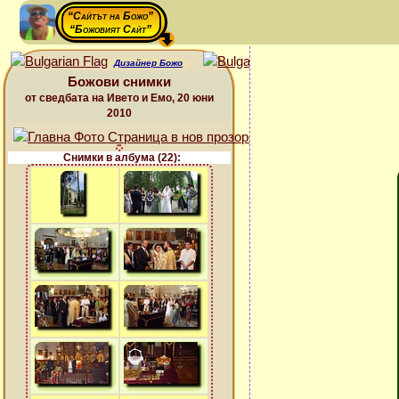
“Сайтът на Божо”
“Божовият Сайт”
Дизайнер Божо
Божови снимки
от сведбата на Ивето и Емо, 20 юни
2010
Снимки в албума (22):