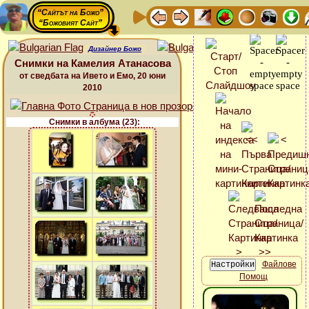
“Сайтът на Божо”
“Божовият Сайт”
Дизайнер Божо
Снимки на Камелия Атанасова
от сведбата на Ивето и Емо, 20 юни
2010
Снимки в албума (23):
Файлове
Помощ