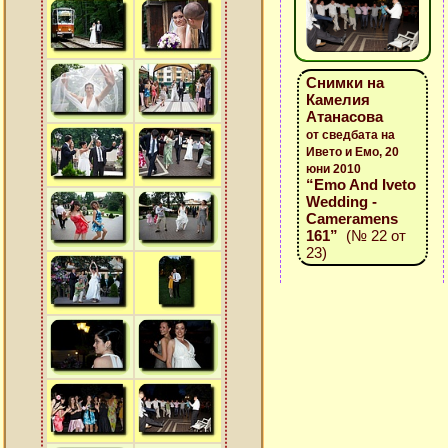
Снимки на
Камелия
Атанасова
от сведбата на
Ивето и Емо, 20
юни 2010
“Emo And Iveto
Wedding -
Cameramens
161”
(№ 22 от
23)