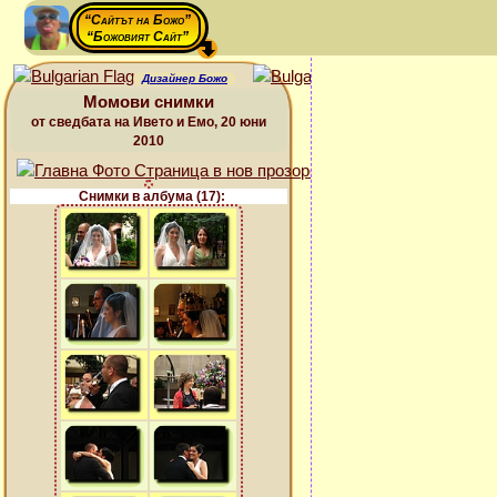
“Сайтът на Божо”
“Божовият Сайт”
Дизайнер Божо
Момови снимки
от сведбата на Ивето и Емо, 20 юни
2010
Снимки в албума (17):