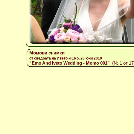
Момови снимки
от сведбата на Ивето и Емо, 20 юни 2010
“Emo And Iveto Wedding - Momo 001”
(№ 1 от 17