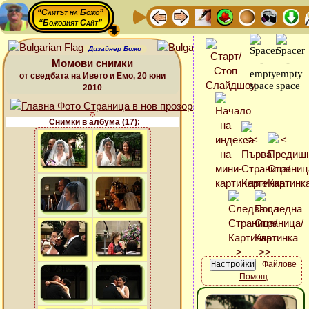
“Сайтът на Божо”
“Божовият Сайт”
Дизайнер Божо
Момови снимки
от сведбата на Ивето и Емо, 20 юни
2010
Снимки в албума (17):
Файлове
Помощ