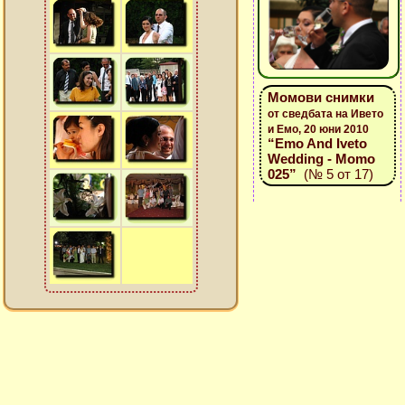
Момови снимки
от сведбата на Ивето
и Емо, 20 юни 2010
“Emo And Iveto
Wedding - Momo
025”
(№ 5 от 17)