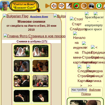
“Сайтът на Божо”
“Божовият Сайт”
Дизайнер Божо
Момови снимки
от сведбата на Ивето и Емо, 20 юни
2010
Снимки в албума (17):
Файлове
Помощ