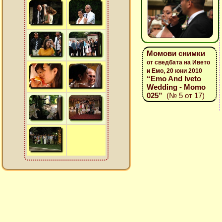
Момови снимки
от сведбата на Ивето
и Емо, 20 юни 2010
“Emo And Iveto
Wedding - Momo
025”
(№ 5 от 17)