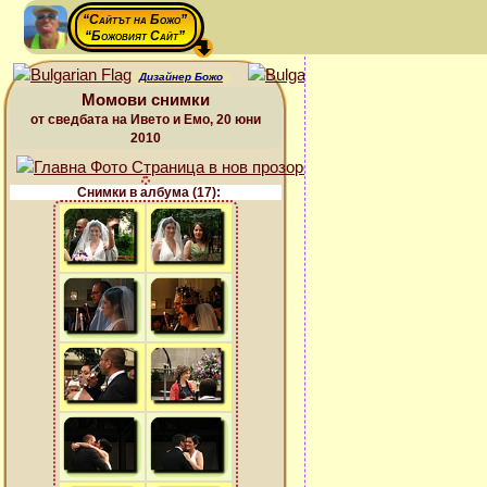
“Сайтът на Божо”
“Божовият Сайт”
Дизайнер Божо
Момови снимки
от сведбата на Ивето и Емо, 20 юни
2010
Снимки в албума (17):