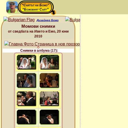
“Сайтът на Божо”
“Божовият Сайт”
Дизайнер Божо
Момови снимки
от сведбата на Ивето и Емо, 20 юни
2010
Снимки в албума (17):