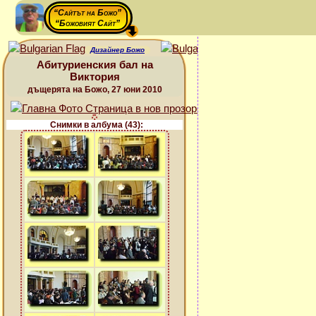
“Сайтът на Божо”
“Божовият Сайт”
Дизайнер Божо
Абитуриенския бал на
Виктория
дъщерята на Божо, 27 юни 2010
Снимки в албума (43):