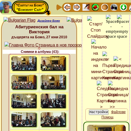
“Сайтът на Божо”
“Божовият Сайт”
Дизайнер Божо
Абитуриенския бал на
Виктория
дъщерята на Божо, 27 юни 2010
Снимки в албума (43):
Файлове
Помощ