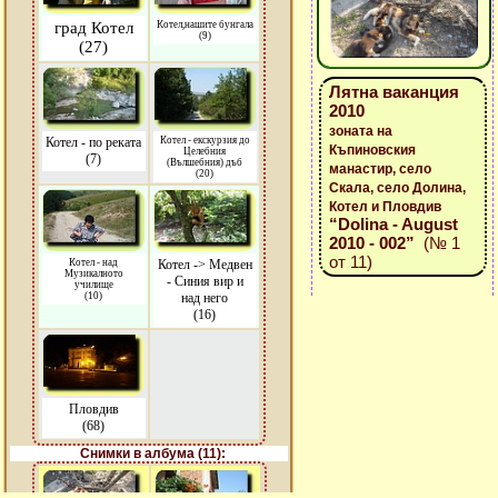
град Котел
Котел,нашите бунгала
(9)
(27)
Лятна ваканция
2010
зоната на
Котел - по реката
Котел - екскурзия до
Къпиновския
Целебния
(7)
(Вълшебния) дъб
манастир, село
(20)
Скала, село Долина,
Котел и Пловдив
“Dolina - August
2010 - 002”
(№ 1
от 11)
Котел - над
Котел -> Медвен
Музикалното
- Синия вир и
училище
(10)
над него
(16)
Пловдив
(68)
Снимки в албума (11):