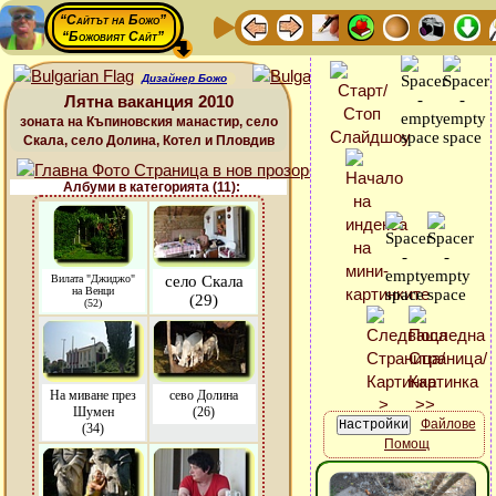
“Сайтът на Божо”
“Божовият Сайт”
Дизайнер Божо
Лятна ваканция 2010
зоната на Къпиновския манастир, село
Скала, село Долина, Котел и Пловдив
Албуми в категорията (11):
Вилата "Джиджо"
село Скала
на Венци
(29)
(52)
На миване през
сево Долина
Шумен
(26)
Файлове
(34)
Помощ