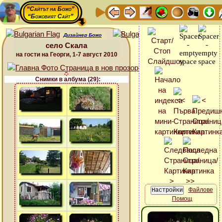
“Сайтът на Божо”
“Божовият Сайт”
Дизайнер Божо
село Скала
на гости на Георги, 1-7 август 2010
Снимки в албума (29):
Файлове
Помощ