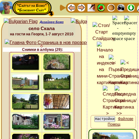
“Сайтът на Божо”
“Божовият Сайт”
Дизайнер Божо
село Скала
на гости на Георги, 1-7 август 2010
Снимки в албума (29):
Файлове
Помощ