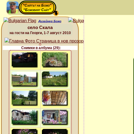
“Сайтът на Божо”
“Божовият Сайт”
Дизайнер Божо
село Скала
на гости на Георги, 1-7 август 2010
Снимки в албума (29):