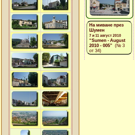
На миване през
Шумен
7 и 11 август 2010
“Sumen - August
2010 - 005”
(№ 3
от 34)