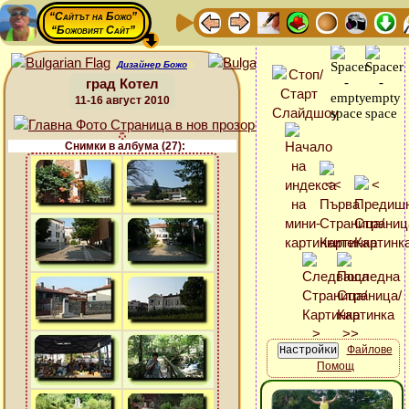
“Сайтът на Божо”
“Божовият Сайт”
Дизайнер Божо
град Котел
11-16 август 2010
Снимки в албума (27):
Файлове
Помощ