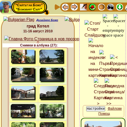
“Сайтът на Божо”
“Божовият Сайт”
Дизайнер Божо
град Котел
11-16 август 2010
Снимки в албума (27):
Файлове
Помощ