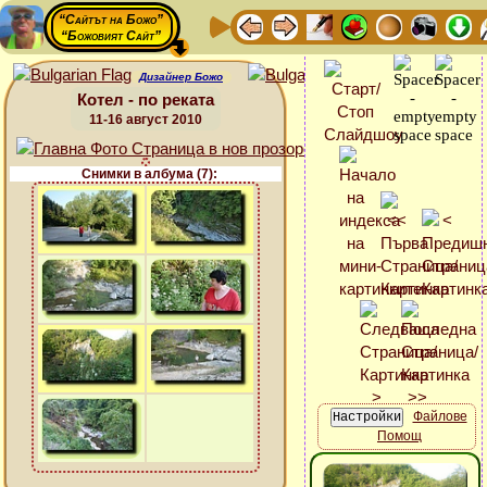
“Сайтът на Божо”
“Божовият Сайт”
Дизайнер Божо
Котел - по реката
11-16 август 2010
Снимки в албума (7):
Файлове
Помощ