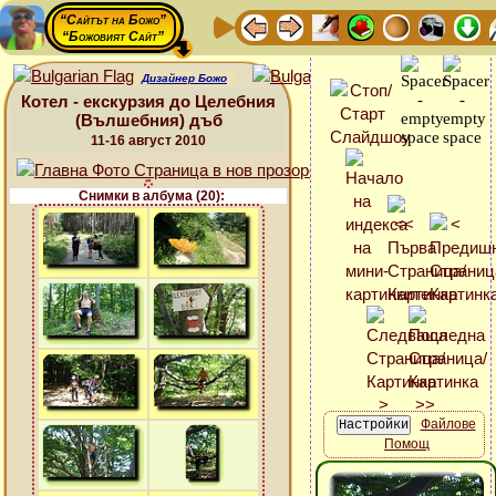
“Сайтът на Божо”
“Божовият Сайт”
Дизайнер Божо
Котел - екскурзия до Целебния
(Вълшебния) дъб
11-16 август 2010
Снимки в албума (20):
Файлове
Помощ