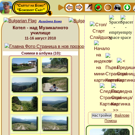
“Сайтът на Божо”
“Божовият Сайт”
Дизайнер Божо
Котел - над Музикалното
училище
11-16 август 2010
Снимки в албума (10):
Файлове
Помощ