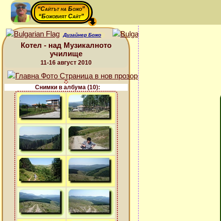
“Сайтът на Божо”
“Божовият Сайт”
Дизайнер Божо
Котел - над Музикалното
училище
11-16 август 2010
Снимки в албума (10):