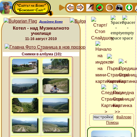
“Сайтът на Божо”
“Божовият Сайт”
Дизайнер Божо
Котел - над Музикалното
училище
11-16 август 2010
Снимки в албума (10):
Файлове
Помощ