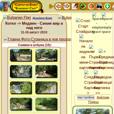
“Сайтът на Божо”
“Божовият Сайт”
Дизайнер Божо
Котел -> Медвен - Синия вир и
над него
11-16 август 2010
Снимки в албума (16):
Файлове
Помощ