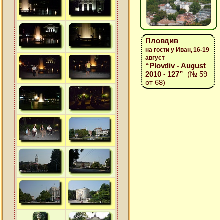
Пловдив
на гости у Иван, 16-19
август
“Plovdiv - August
2010 - 127”
(№ 59
от 68)