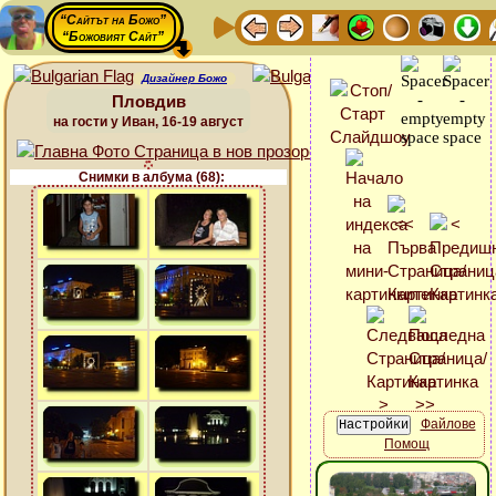
“Сайтът на Божо”
“Божовият Сайт”
Дизайнер Божо
Пловдив
на гости у Иван, 16-19 август
Снимки в албума (68):
Файлове
Помощ