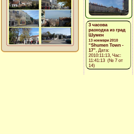
3 часова
разходка из град
Шумен
13 ноември 2010
“Shumen Town -
17”
, Дата:
2010:11:13, Час:
11:41:13 (№ 7 от
14)