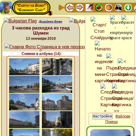
“Сайтът на Божо”
“Божовият Сайт”
Дизайнер Божо
3 часова разходка из град
Шумен
13 ноември 2010
Снимки в албума (14):
Файлове
Помощ