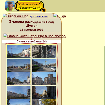
“Сайтът на Божо”
“Божовият Сайт”
Дизайнер Божо
3 часова разходка из град
Шумен
13 ноември 2010
Снимки в албума (14):