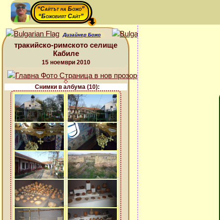
“Сайтът на Божо”
“Божовият Сайт”
Дизайнер Божо
тракийско-римското селище
Кабиле
15 ноември 2010
Снимки в албума (10):