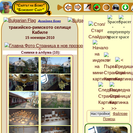
“Сайтът на Божо”
“Божовият Сайт”
Дизайнер Божо
тракийско-римското селище
Кабиле
15 ноември 2010
Снимки в албума (10):
Файлове
Помощ