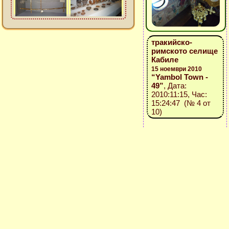
тракийско-
римското селище
Кабиле
15 ноември 2010
“Yambol Town -
49”
, Дата:
2010:11:15, Час:
15:24:47 (№ 4 от
10)