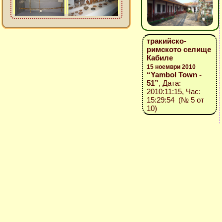
тракийско-
римското селище
Кабиле
15 ноември 2010
“Yambol Town -
51”
, Дата:
2010:11:15, Час:
15:29:54 (№ 5 от
10)