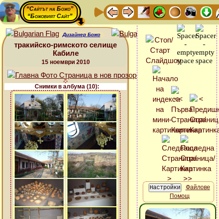
“Сайтът на Божо”
“Божовият Сайт”
Дизайнер Божо
тракийско-римското селище
Кабиле
15 ноември 2010
Снимки в албума (10):
Файлове
Помощ