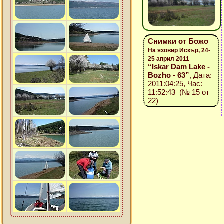
Снимки от Божо
На язовир Искър, 24-
25 април 2011
“Iskar Dam Lake -
Bozho - 63”
, Дата:
2011:04:25, Час:
11:52:43 (№ 15 от
22)