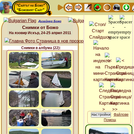
“Сайтът на Божо”
“Божовият Сайт”
Дизайнер Божо
Снимки от Божо
На язовир Искър, 24-25 април 2011
Снимки в албума (22):
Файлове
Помощ