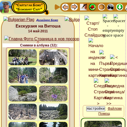
“Сайтът на Божо”
“Божовият Сайт”
Дизайнер Божо
Екскурзия на Витоша
14 май 2011
Снимки в албума (32):
Файлове
Помощ