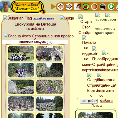
“Сайтът на Божо”
“Божовият Сайт”
Дизайнер Божо
Екскурзия на Витоша
14 май 2011
Снимки в албума (32):
Файлове
Помощ