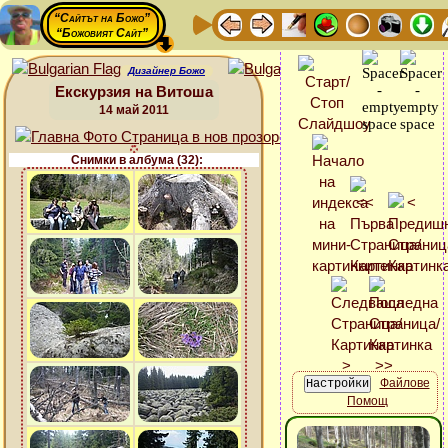
“Сайтът на Божо”
“Божовият Сайт”
Дизайнер Божо
Екскурзия на Витоша
14 май 2011
Снимки в албума (32):
Файлове
Помощ