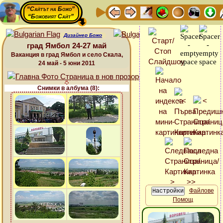
“Сайтът на Божо”
“Божовият Сайт”
Дизайнер Божо
град Ямбол 24-27 май
Ваканция в град Ямбол и село Скала,
24 май - 5 юни 2011
Снимки в албума (8):
Файлове
Помощ