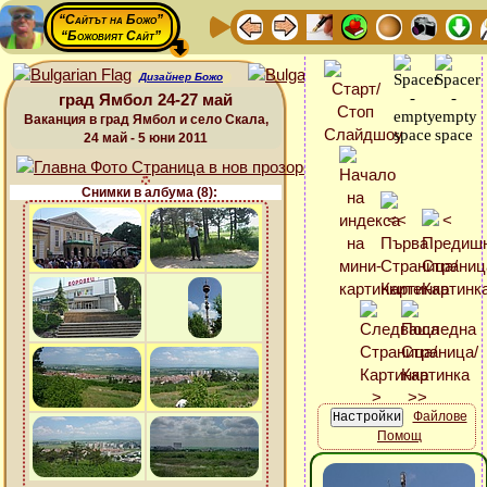
“Сайтът на Божо”
“Божовият Сайт”
Дизайнер Божо
град Ямбол 24-27 май
Ваканция в град Ямбол и село Скала,
24 май - 5 юни 2011
Снимки в албума (8):
Файлове
Помощ