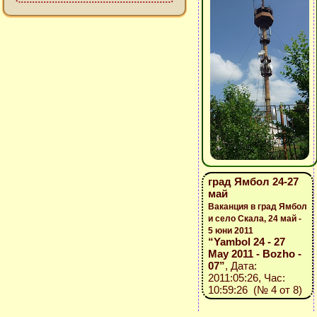
град Ямбол 24-27
май
Ваканция в град Ямбол
и село Скала, 24 май -
5 юни 2011
“Yambol 24 - 27
May 2011 - Bozho -
07”
, Дата:
2011:05:26, Час:
10:59:26 (№ 4 от 8)