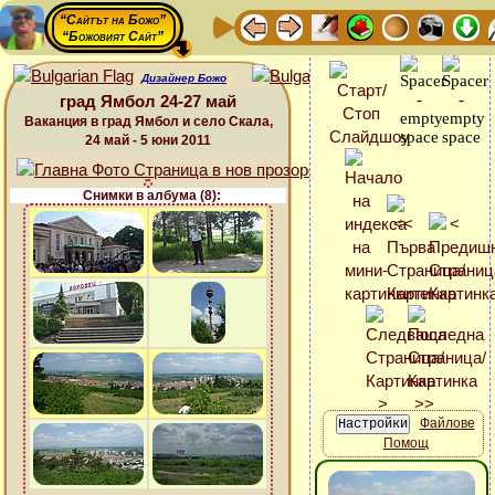
“Сайтът на Божо”
“Божовият Сайт”
Дизайнер Божо
град Ямбол 24-27 май
Ваканция в град Ямбол и село Скала,
24 май - 5 юни 2011
Снимки в албума (8):
Файлове
Помощ