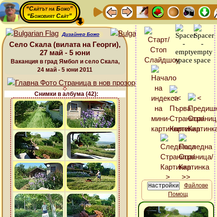
“Сайтът на Божо”
“Божовият Сайт”
Дизайнер Божо
Село Скала (вилата на Георги),
27 май - 5 юни
Ваканция в град Ямбол и село Скала,
24 май - 5 юни 2011
Снимки в албума (42):
Файлове
Помощ