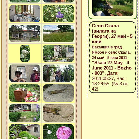
Село Скала
(вилата на
Георги), 27 май - 5
юни
Ваканция в град
Ямбол и село Скала,
24 май - 5 юни 2011
“Skala 27 May - 4
June 2011 - Bozho
- 003”
, Дата:
2011:05:27, Час:
18:29:55 (№ 3 от
42)