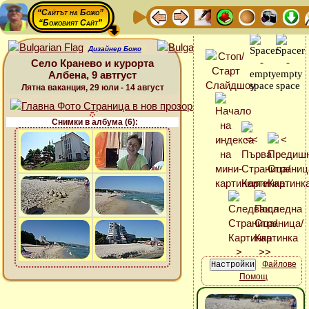
“Сайтът на Божо”
“Божовият Сайт”
Дизайнер Божо
Село Кранево и курорта
Албена, 9 автгуст
Лятна ваканция, 29 юли - 14 август
Снимки в албума (6):
Файлове
Помощ