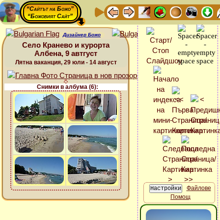
“Сайтът на Божо”
“Божовият Сайт”
Дизайнер Божо
Село Кранево и курорта
Албена, 9 автгуст
Лятна ваканция, 29 юли - 14 август
Снимки в албума (6):
Файлове
Помощ