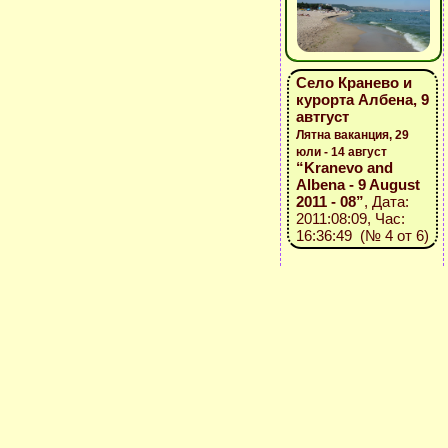
Село Кранево и
курорта Албена, 9
автгуст
Лятна ваканция, 29
юли - 14 август
“Kranevo and
Albena - 9 August
2011 - 08”
, Дата:
2011:08:09, Час:
16:36:49 (№ 4 от 6)