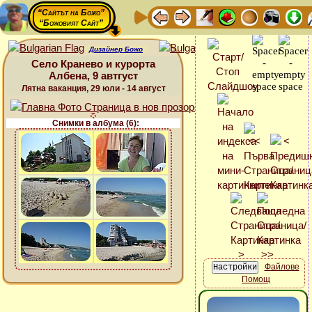
“Сайтът на Божо”
“Божовият Сайт”
Дизайнер Божо
Село Кранево и курорта
Албена, 9 автгуст
Лятна ваканция, 29 юли - 14 август
Снимки в албума (6):
Файлове
Помощ