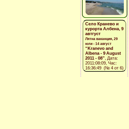
Село Кранево и
курорта Албена, 9
автгуст
Лятна ваканция, 29
юли - 14 август
“Kranevo and
Albena - 9 August
2011 - 08”
, Дата:
2011:08:09, Час:
16:36:49 (№ 4 от 6)