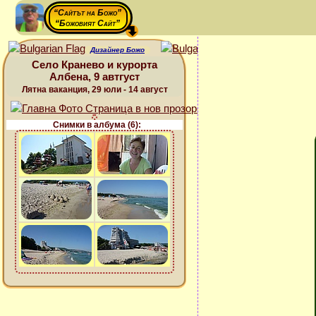
“Сайтът на Божо”
“Божовият Сайт”
Дизайнер Божо
Село Кранево и курорта
Албена, 9 автгуст
Лятна ваканция, 29 юли - 14 август
Снимки в албума (6):