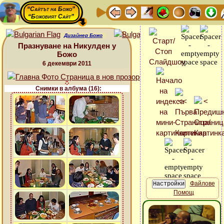
“Сайтът на Божо”
“Божовият Сайт”
Дизайнер Божо
Празнуване на Никулден у
Божо
6 декември 2011
Снимки в албума (16):
Файлове
Помощ