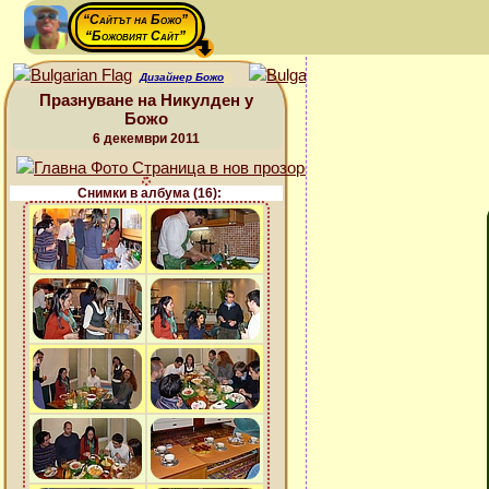
“Сайтът на Божо”
“Божовият Сайт”
Дизайнер Божо
Празнуване на Никулден у
Божо
6 декември 2011
Снимки в албума (16):