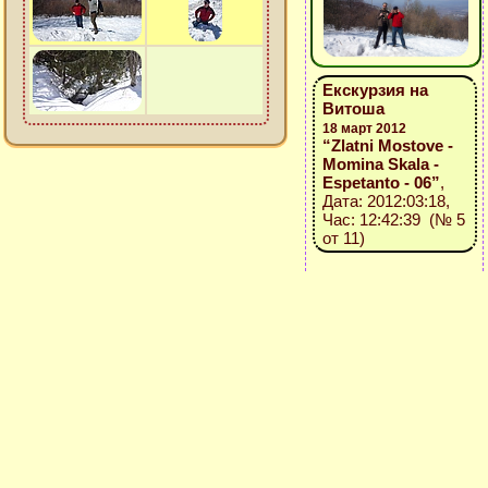
Екскурзия на
Витоша
18 март 2012
“Zlatni Mostove -
Momina Skala -
Espetanto - 06”
,
Дата: 2012:03:18,
Час: 12:42:39 (№ 5
от 11)