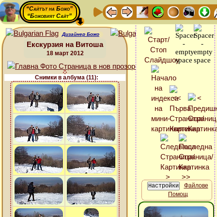
“Сайтът на Божо”
“Божовият Сайт”
Дизайнер Божо
Екскурзия на Витоша
18 март 2012
Снимки в албума (11):
Файлове
Помощ