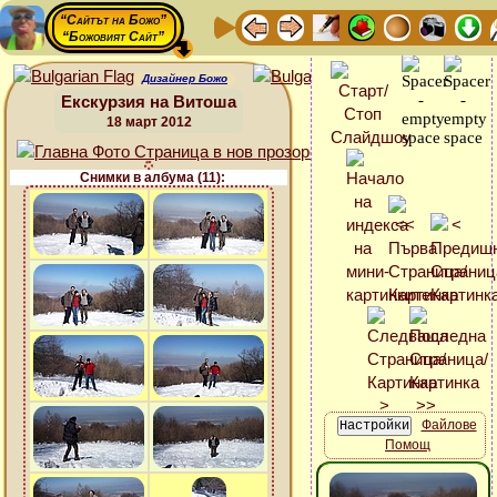
“Сайтът на Божо”
“Божовият Сайт”
Дизайнер Божо
Екскурзия на Витоша
18 март 2012
Снимки в албума (11):
Файлове
Помощ